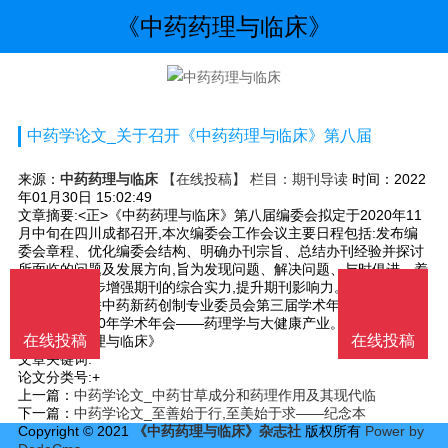
《中药药理与临床》
中药学论文_关于召开《中药药理与临床》第八届
来源：
中药药理与临床
【在线投稿】 栏目：
期刊导读
时间：2022
年01月30日 15:02:49
文章摘要:<正>《中药药理与临床》第八届编委会拟定于2020年11
月中旬在四川成都召开,本次编委会工作会议主要日程包括:发布编
委会章程、优化编委会结构、明确办刊宗旨、总结办刊经验并探讨
所面临的问题及发展方向,旨为发现问题、解决问题、与时俱进、着
眼未来,进一步增强期刊的综合实力,提升期刊影响力。届时将同期
举行世界中联中药新药创制专业委员会第三届学术年会、四川省药
理学学会2020年学术年会——药理学与大健康产业。会议联系方
在线投稿
在线投稿
式:《中药药理与临床》
文章关键词:
论文分类号:+
上一篇：
中药学论文_中药甘草成分和药理作用及其现代临
下一篇：
中药学论文_至善始于行,至美始于求——纪念本
Copyright © 2021
《中药药理与临床》杂志社
版权所有
Power by